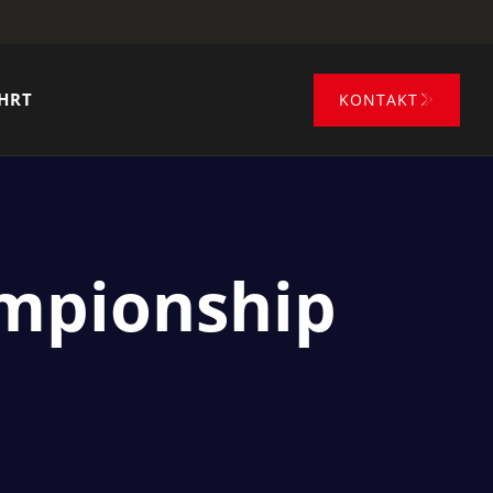
HRT
KONTAKT
ampionship