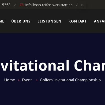
815358
info@han-reifen-werkstatt.de
ME
ÜBER UNS
LEISTUNGEN
KONTAKT
ANFA
Invitational Ch
Home
Event
Golfers’ Invitational Championship