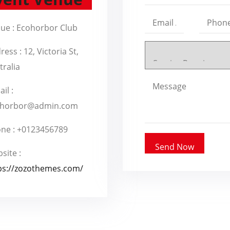
ue :
Ecohorbor Club
ress :
12, Victoria St,
tralia
il :
ohorbor@admin.com
ne :
+0123456789
site :
ps://zozothemes.com/