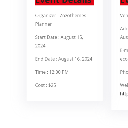
Organizer :
Zozothemes
Ven
Planner
Add
Start Date :
August 15,
Aus
2024
E-ma
End Date :
August 16, 2024
ec
Time :
12:00 PM
Pho
Cost :
$25
Web
htt