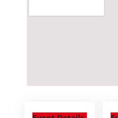
Event Details
E